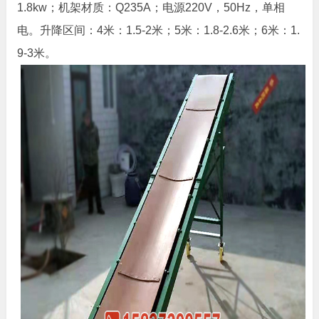
1.8kw；机架材质：Q235A；电源220V，50Hz，单相
电。升降区间：4米：1.5-2米；5米：1.8-2.6米；6米：1.
9-3米。