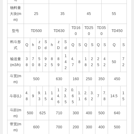
物料量
大块(m
25
35
45
55
m)
TD16
TD25
TD35
型号
TD500
TD630
TD450
0
0
0
料斗形
z
S
z
S
Q
h
h
Q
S
Q
S
Q
S
Q
S
式
D
d
D
d
1
输送量
3
7
5
9
8
8
4.
1
2
2
4
7
4
8
50
(m3/h)
8
0
8
2
5
9
7
8
2
5
2
2
2
斗宽(m
500
630
160
250
350
450
m)
1
2
0.
4.
9.
1
1
1.
2.
3.
7.
1
斗容(L)
9
4.
3.
6
7
14.5
8
3
5
4
1
6
2
8
5
6
5
5
斗距(m
500
625
710
300
400
500
640
m)
带宽(m
600
700
200
300
400
500
m)