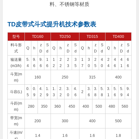
料、不锈钢等材质
TD皮带式斗式提升机技术参数表
型号
TD160
TD250
TD315
TD400
料斗形
z
S
z
S
z
S
z
S
Q
h
Q
h
Q
h
Q
h
式
D
d
D
d
D
d
D
d
输送量
5.
9.
9.
1
1
2
2
3
1
3
2
4
2
4
4
6
(m3/h)
4
6
6
6
2
2
3
5
7
0
5
0
4
6
1
6
斗宽(m
160
250
315
400
m)
0.
0.
4.
1.
1.
2.
3.
4.
3.
3.
5.
3.
5.
5.
9.
斗容(L)
2
5
9
2
9
3
2
0
6
6
8
8
1
6
9
4
斗距(m
280
350
360
450
400
500
480
560
m)
带宽(m
200
300
400
500
m)
斗速(m/
1.4
1.6
1.6
1.8
s)