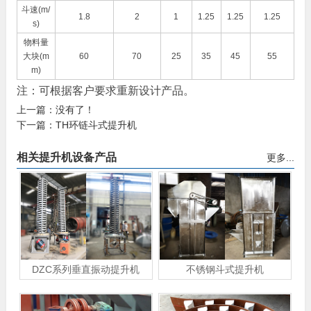
斗速(m/
1.8
2
1
1.25
1.25
1.25
s)
物料量
大块(m
60
70
25
35
45
55
m)
注：可根据客户要求重新设计产品。
上一篇：没有了！
下一篇：
TH环链斗式提升机
相关提升机设备产品
更多...
DZC系列垂直振动提升机
不锈钢斗式提升机