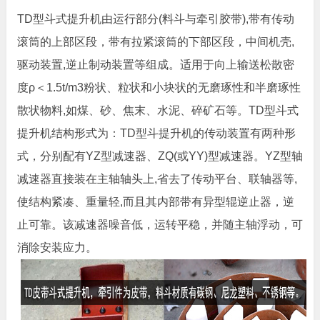
TD型斗式提升机由运行部分(料斗与牵引胶带),带有传动
滚筒的上部区段，带有拉紧滚筒的下部区段，中间机壳,
驱动装置,逆止制动装置等组成。适用于向上输送松散密
度ρ＜1.5t/m3粉状、粒状和小块状的无磨琢性和半磨琢性
散状物料,如煤、砂、焦末、水泥、碎矿石等。TD型斗式
提升机结构形式为：TD型斗提升机的传动装置有两种形
式，分别配有YZ型减速器、ZQ(或YY)型减速器。YZ型轴
减速器直接装在主轴轴头上,省去了传动平台、联轴器等,
使结构紧凑、重量轻,而且其内部带有异型辊逆止器，逆
止可靠。该减速器噪音低，运转平稳，并随主轴浮动，可
消除安装应力。